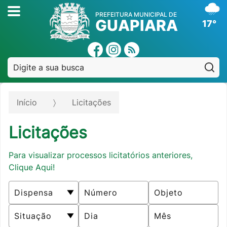
PREFEITURA MUNICIPAL DE
GUAPIARA
17°
Pe
Início
Licitações
Licitações
Para visualizar processos licitatórios anteriores,
Clique Aqui!