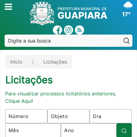
PREFEITURA MUNICIPAL DE
GUAPIARA
17°
Pe
Início
Licitações
Licitações
Para visualizar processos licitatórios anteriores,
Clique Aqui!