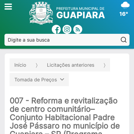
PREFEITURA MUNICIPAL DE
GUAPIARA
16°
Pe
Início
Licitações anteriores
Tomada de Preços
007 - Reforma e revitalização
de centro comunitário–
Conjunto Habitacional Padre
José Pássaro no município de