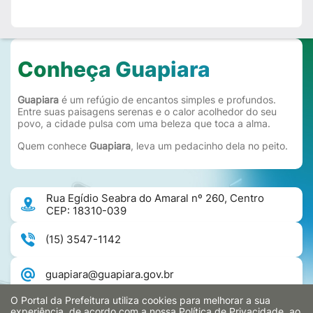
ا
ی
ت
ه
Conheça Guapiara
ت
ر
Guapiara
é um refúgio de encantos simples e profundos.
ی
Entre suas paisagens serenas e o calor acolhedor do seu
ک
povo, a cidade pulsa com uma beleza que toca a alma.
ب
Quem conhece
Guapiara
, leva um pedacinho dela no peito.
ت
ا
پ
Rua Egídio Seabra do Amaral nº 260, Centro
ل
CEP: 18310-039
ی
ک
(15) 3547-1142
ی
ش
guapiara@guapiara.gov.br
ن
O Portal da Prefeitura utiliza cookies para melhorar a sua
ه
46.634.275/0001-88
experiência, de acordo com a nossa
Política de Privacidade
, ao