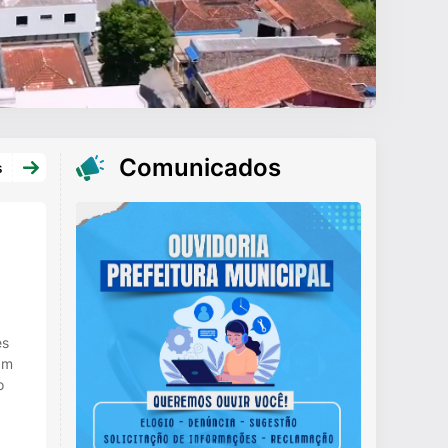
Comunicados
s
es
am
o