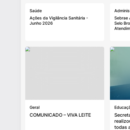
Saúde
Adminis
PET
Saúde
Ações da Vigilância Sanitária -
Sebrae 
Junho 2026
Selo Br
Atendim
Transparência
Transparência
Tributos
Turismo
Geral
Educaç
Webmail
COMUNICADO – VIVA LEITE
Secret
realiz
todas 