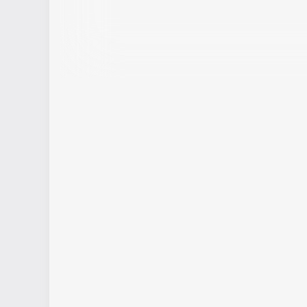
e-Sic
Fornecedor
Holerites
Iluminação
Junta de Serviço
Limpeza
Militar
Ouvidoria
Pesquisar CEP