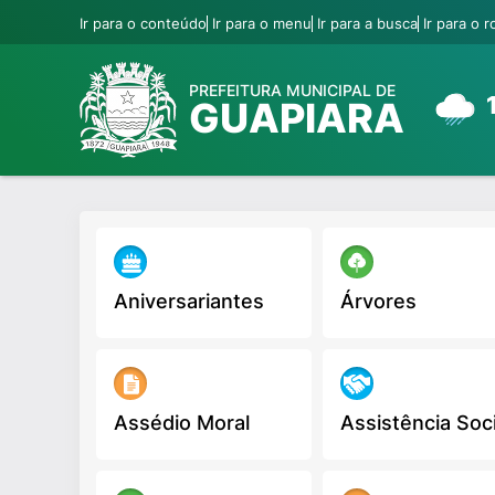
Ir para o conteúdo
Ir para o menu
Ir para a busca
Ir para o 
PREFEITURA MUNICIPAL DE
GUAPIARA
Aniversariantes
Árvores
Assédio Moral
Assistência Soci