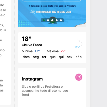
 do
esso
pelo
os,
buir
18°
 e
Chuva Fraca
ino
Mínima:
17°
Máxima:
27°
o
dom
seg
ter
qua
qui
sex
sáb
-
Instagram
ae
de
Siga o perfil da Prefeitura e
ias
acompanhe tudo direto no seu
feed